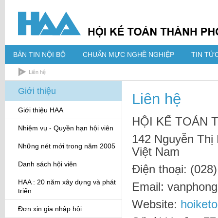
BẢN TIN NỘI BỘ
CHUẨN MỰC NGHỀ NGHIỆP
TIN TỨC
Liên hệ
Giới thiệu
Liên hệ
Giới thiệu HAA
HỘI KẾ TOÁN T
Nhiệm vụ - Quyền hạn hội viên
142 Nguyễn Thị
Những nét mới trong năm 2005
Việt Nam
Danh sách hội viên
Điện thoại: (028
HAA : 20 năm xây dựng và phát
Email: vanphon
triển
Website:
hoiket
Đơn xin gia nhập hội