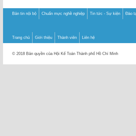
Bản tin nội bộ
Chuẩn mực nghề nghiệp
Tin tức - Sự kiện
Đào t
Trang chủ
Giới thiệu
Thành viên
Liên hệ
© 2018 Bản quyền của Hội Kế Toán Thành phố Hồ Chí Minh