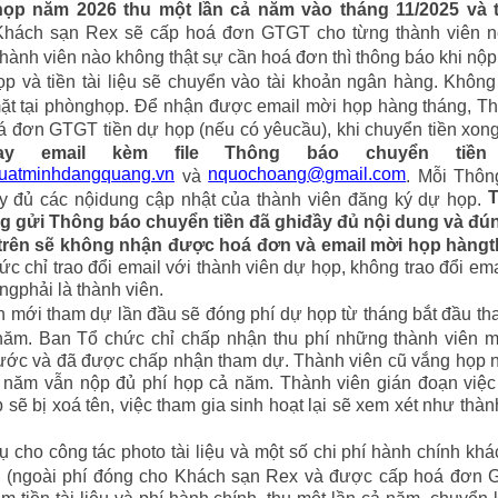
họp năm 2026 thu một lần cả năm vào tháng 11/2025 và 
Khách sạn Rex sẽ cấp hoá đơn GTGT cho từng thành viên n
hành viên nào không thật sự cần hoá đơn thì thông báo khi nộp 
ọp và tiền tài liệu sẽ chuyển vào tài khoản ngân hàng. Khôn
mặt tại phònghọp. Để nhận được email mời họp hàng tháng, T
á đơn GTGT tiền dự họp (nếu có yêucầu), khi chuyển tiền xon
ay email kèm file Thông báo chuyển tiền
uatminhdangquang.vn
nquochoang@gmail.com
và
. Mỗi Thôn
ầy đủ các nộidung cập nhật của thành viên đăng ký dự họp.
g gửi Thông báo chuyển tiền đã ghiđầy đủ nội dung và đún
 trên sẽ không nhận được hoá đơn và email mời họp hàng
c chỉ trao đổi email với thành viên dự họp, không trao đổi ema
gphải là thành viên.
n mới tham dự lần đầu sẽ đóng phí dự họp từ tháng bắt đầu t
năm. Ban Tổ chức chỉ chấp nhận thu phí những thành viên 
rước và đã được chấp nhận tham dự. Thành viên cũ vắng họp
 năm vẫn nộp đủ phí họp cả năm. Thành viên gián đoạn việ
 sẽ bị xoá tên, việc tham gia sinh hoạt lại sẽ xem xét như thàn
 cho công tác photo tài liệu và một số chi phí hành chính khá
n (ngoài phí đóng cho Khách sạn Rex và được cấp hoá đơn 
m tiền tài liệu và phí hành chính, thu một lần cả năm, chuyển