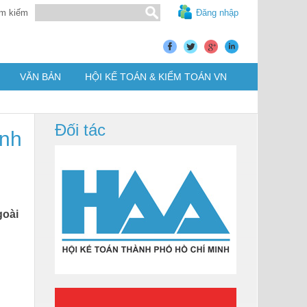
m kiếm
Đăng nhập
VĂN BẢN
HỘI KẾ TOÁN & KIỂM TOÁN VN
Đối tác
anh
goài