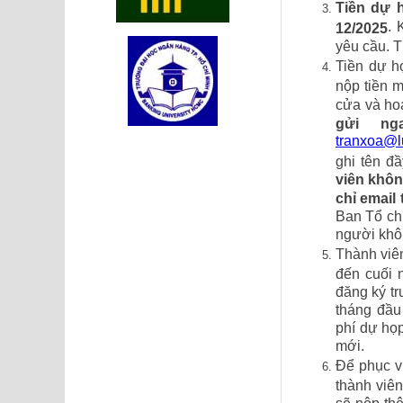
Tiền dự 
. 
12/2025
yêu cầu. T
Tiền dự h
nộp tiền 
cửa và ho
gửi ng
tranxoa@l
ghi tên đ
viên khôn
chỉ email
Ban Tổ chứ
người khôn
Thành viê
đến cuối 
đăng ký t
tháng đầu
phí dự họp
mới.
Để phục vụ
thành viê
sẽ nộp thê