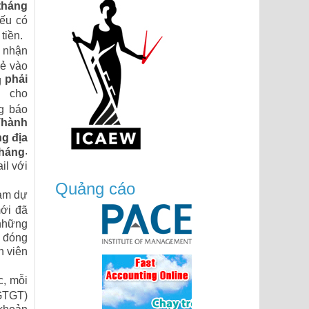
tháng
ếu có
tiền.
g nhận
hẻ vào
phải
g
cho
g báo
Thành
g địa
.
tháng
il với
Quảng cáo
ham dự
mới đã
 những
c đóng
h viên
c, mỗi
GTGT)
 khoản