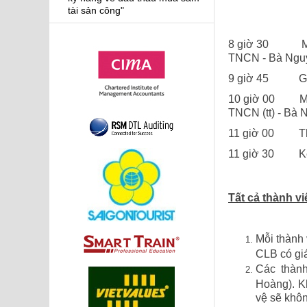
tài sản công"
8 giờ 30
M
TNCN
-
Bà Ngu
9 giờ 45 Giả
10 giờ 00
M
TNCN (tt)
-
Bà N
11 giờ 00 Thảo
11 giờ 30 Kết
Tất cả thành v
Mỗi thành 
CLB có giá
Các thành
Hoàng). K
vệ sẽ khôn