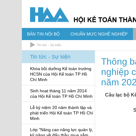
BẢN TIN NỘI BỘ
CHUẨN MỰC NGHỀ NGHIỆP
Tin tức - Sự kiện
Tin tức - Sự kiện
Thông bá
Khóa bồi dưỡng Kế toán trưởng
nghiệp c
HCSN của Hội Kế toán TP Hồ
Chí Minh
năm 20
Sinh hoạt tháng 11 năm 2014
Câu lạc bộ K
của Hội Kế toán TP Hồ Chí Minh
Lễ kỷ niệm 20 năm thành lập và
S
phát triển Hội Kế toán TP Hồ Chí
Minh
Lớp "Nâng cao năng lực quản lý,
kỹ năng về đấu thầu mua sắm