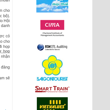
ăm cho
c bộ).
do Hội
i danh
ợc có
áo cho
đi họp
ự họp
p nhận
 đăng
hạm sẽ