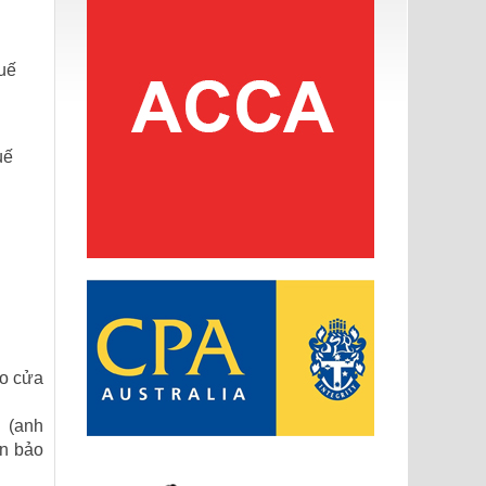
uế
uế
ào cửa
ý (anh
ên bảo