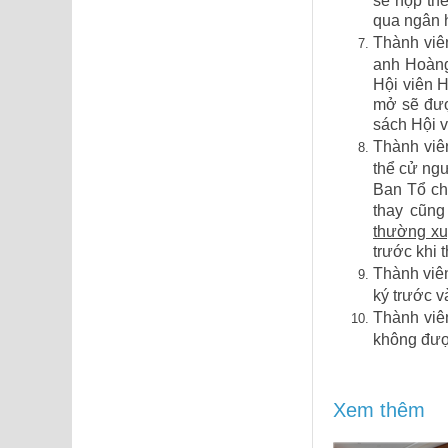
qua ngân 
Thành viê
anh Hoàng
Hội viên H
mở sẽ đượ
sách Hội v
Thành viê
thể cử ngư
Ban Tổ ch
thay cũng
thường x
trước khi t
Thành viê
ký trước 
Thành viê
không được
Xem thêm