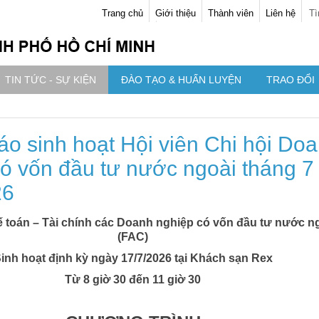
Trang chủ
Giới thiệu
Thành viên
Liên hệ
Tì
TIN TỨC - SỰ KIỆN
ĐÀO TẠO & HUẤN LUYỆN
TRAO ĐỔI
o sinh hoạt Hội viên Chi hội Do
ó vốn đầu tư nước ngoài tháng 7
26
ế toán – Tài chính các Doanh nghiệp có vốn đầu tư nước n
(FAC)
inh hoạt định kỳ ngày 17/7/2026 tại Khách sạn Rex
Từ 8 giờ 30 đến 11 giờ 30