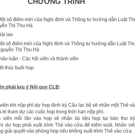
CHƯƠNG TRÌNH
ột số điểm mới của Nghị định và
Thông tư hướng dẫn Luật Th
yễn Thị Thu Hà
i lao
ột số điểm mới của Nghị định và
Thông tư hướng dẫn Luật Th
guyễn Thị Thu Hà
 luận - Các hội viên và thành viên
 thúc buổi họp
iên phải lưu ý Nội quy CLB
:
viên khi nộp phí dự họp định kỳ Câu lạc bộ sẽ nhận một Thẻ v
 trị tham dự các cuộc họp trong thời hạn nộp phí.
 viên mỗi lần vào họp sẽ nhận tài liệu họp tại bàn thư k
hi dự họp phải xuất trình Thẻ vào cửa để kiểm soát. Nhân vi
g giải quyết vào phòng họp nếu không xuất trình Thẻ vào cửa.