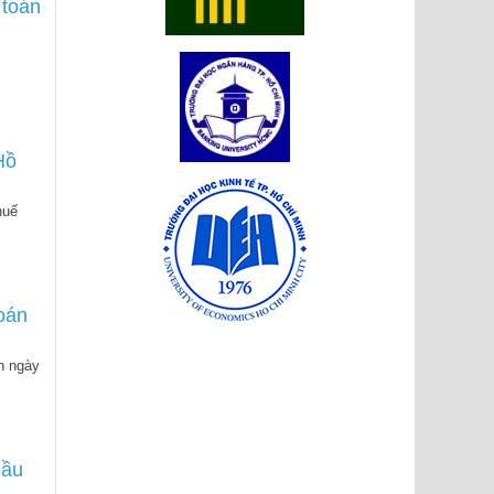
 toán
Hồ
huế
toán
h ngày
hầu