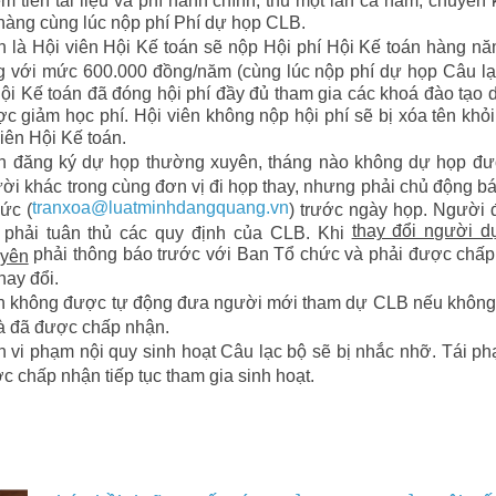
hàng cùng lúc nộp phí Phí dự họp CLB.
n là Hội viên Hội Kế toán sẽ nộp Hội phí Hội Kế toán hàng n
 với mức 600.000 đồng/năm (cùng lúc nộp phí dự họp Câu lạ
ội Kế toán đã đóng hội phí đầy đủ tham gia các khoá đào tạo 
c giảm học phí. Hội viên không nộp hội phí sẽ bị xóa tên khỏ
iên Hội Kế toán.
n đăng ký dự họp thường xuyên, tháng nào không dự họp đư
ời khác trong cùng đơn vị đi họp thay, nhưng phải chủ động b
tranxoa@luatminhdangquang.vn
ức (
) trước ngày họp. Người 
thay đổi người d
 phải tuân thủ các quy định của CLB. Khi
phải thông báo trước với Ban Tổ chức và phải được chấ
uyên
hay đổi.
n không được tự động đưa người mới tham dự CLB nếu không
và đã được chấp nhận.
n vi phạm nội quy sinh hoạt Câu lạc bộ sẽ bị nhắc nhỡ. Tái p
 chấp nhận tiếp tục tham gia sinh hoạt.