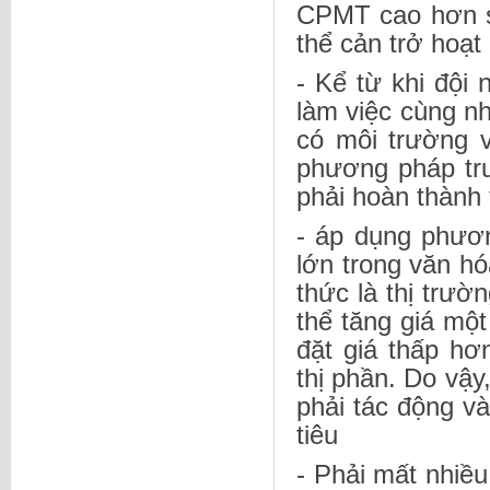
CPMT cao hơn so
thể cản trở hoạt
- Kể từ khi đội 
làm việc cùng nh
có môi trường v
phương pháp tru
phải hoàn thành t
- áp dụng phươn
lớn trong văn h
thức là thị trườ
thể tăng giá một
đặt giá thấp hơ
thị phần. Do vậy,
phải tác động v
tiêu
- Phải mất nhiề