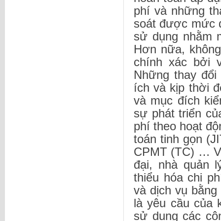
phí và những th
soát được mức 
sử dụng nhằm m
Hơn nữa, không 
chính xác bởi 
Những thay đổi 
ích và kịp thời 
và mục đích kiể
sự phát triển củ
phí theo hoạt đ
toán tinh gọn (J
CPMT (TC) … Vớ
đại, nhà quản l
thiểu hóa chi ph
và dịch vụ bằng
là yêu cầu của 
sử dụng các cô