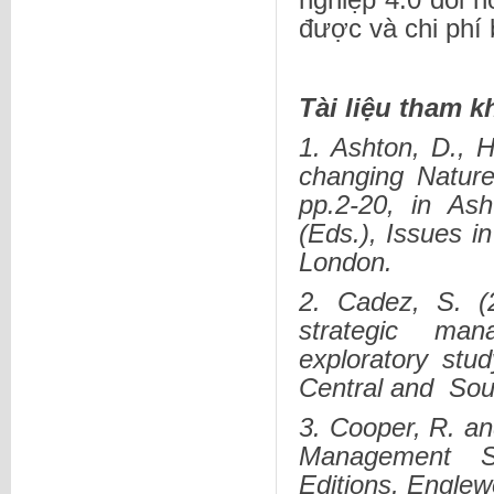
được và chi phí b
Tài liệu tham k
1. Ashton, D., 
changing Natur
pp.2-20, in As
(Eds.), Issues i
London.
2. Cadez, S. (
strategic man
exploratory st
Central and Sou
3. Cooper, R. an
Management Sy
Editions, Englew