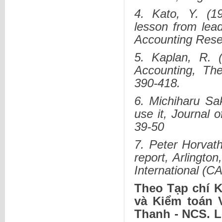
4. Kato, Y. (1
lesson from le
Accounting Rese
5. Kaplan, R. 
Accounting, Th
390-418.
6. Michiharu Sa
use it, Journal
39-50
7. Peter Horvath
report, Arlingto
International (C
Theo Tạp chí K
và Kiểm toán 
Thanh - NCS. L