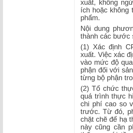
xuất, không ng
ích hoặc không 
phẩm.
Nội dung phươn
thành các bước 
(1) Xác định 
xuất. Việc xác đ
vào mức độ quan
phận đối với sản
từng bộ phận tro
(2) Tổ chức thự
quá trình thực 
chi phí cao so 
trước. Từ đó, p
chặt chẽ để hạ t
này cũng cần p