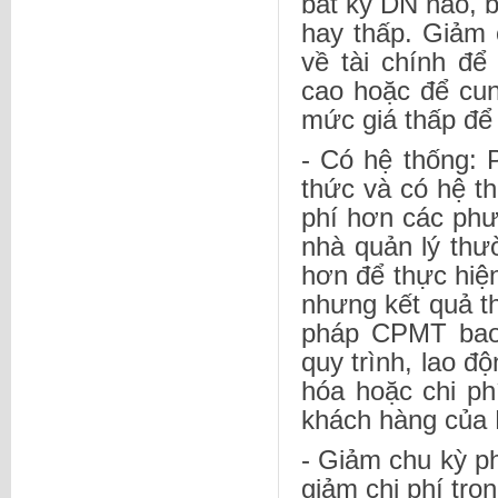
bất kỳ DN nào, b
hay thấp. Giảm 
về tài chính để
cao hoặc để cu
mức giá thấp để
- Có hệ thống:
thức và có hệ th
phí hơn các phư
nhà quản lý thư
hơn để thực hiện
nhưng kết quả t
pháp CPMT bao 
quy trình, lao đ
hóa hoặc chi p
khách hàng của
- Giảm chu kỳ ph
giảm chi phí tr