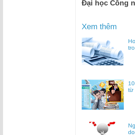
Đại học Công n
Xem thêm
Ho
tr
10
từ
Ng
do