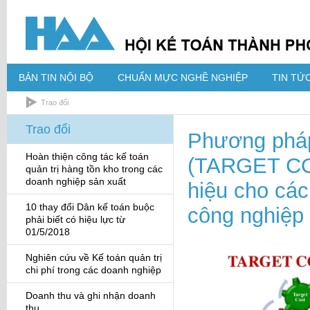
BẢN TIN NỘI BỘ
CHUẨN MỰC NGHỀ NGHIỆP
TIN TỨC
Trao đổi
Trao đổi
Phương pháp 
Hoàn thiện công tác kế toán
(TARGET CO
quản trị hàng tồn kho trong các
doanh nghiệp sản xuất
hiệu cho các
10 thay đổi Dân kế toán buộc
công nghiệp 
phải biết có hiệu lực từ
01/5/2018
Nghiên cứu về Kế toán quản trị
chi phí trong các doanh nghiệp
Doanh thu và ghi nhận doanh
thu