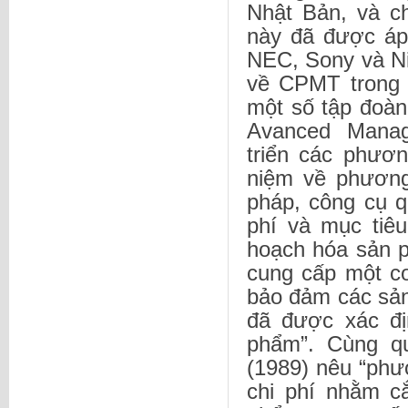
Nhật Bản, và 
này đã được áp
NEC, Sony và Ni
về CPMT trong 
một số tập đoàn 
Avanced Manage
triển các phươ
niệm về phương
pháp, công cụ q
phí và mục tiêu
hoạch hóa sản 
cung cấp một cơ
bảo đảm các sản
đã được xác đị
phẩm”. Cùng qu
(1989) nêu “phư
chi phí nhằm c