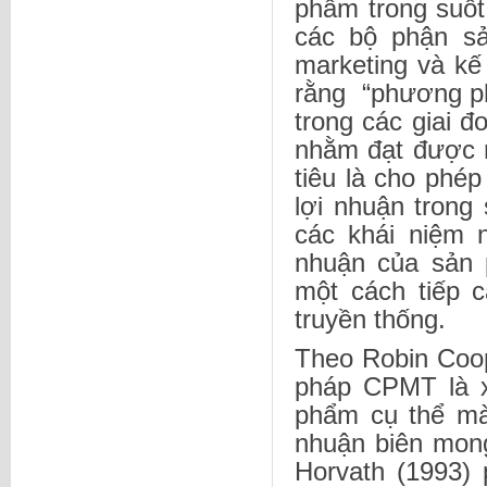
phẩm trong suốt
các bộ phận sả
marketing và kế
rằng “phương p
trong các giai 
nhằm đạt được m
tiêu là cho phé
lợi nhuận trong
các khái niệm 
nhuận của sản 
một cách tiếp 
truyền thống.
Theo Robin Coop
pháp CPMT là x
phẩm cụ thể mà
nhuận biên mon
Horvath (1993) 