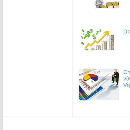
Do
Ch
vừ
Vi