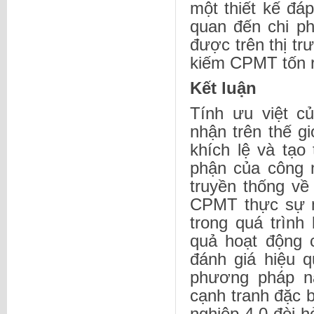
một thiết kế đáp
quan đến chi p
được trên thị trư
kiếm CPMT tốn rấ
Kết luận
Tính ưu việt 
nhận trên thế g
khích lệ và tạo 
phận của công 
truyền thống v
CPMT thực sự m
trong quá trình
quả hoạt động 
đánh giá hiệu 
phương pháp n
cạnh tranh đặc 
nghiệp 4.0 đòi h