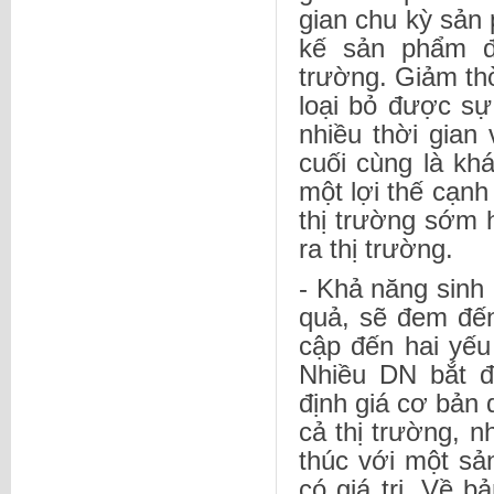
gian chu kỳ sản 
kế sản phẩm đ
trường. Giảm thờ
loại bỏ được sự
nhiều thời gian 
cuối cùng là kh
một lợi thế cạnh
thị trường sớm 
ra thị trường.
- Khả năng sinh
quả, sẽ đem đến
cập đến hai yếu 
Nhiều DN bắt đ
định giá cơ bản d
cả thị trường, 
thúc với một sả
có giá trị. Về 