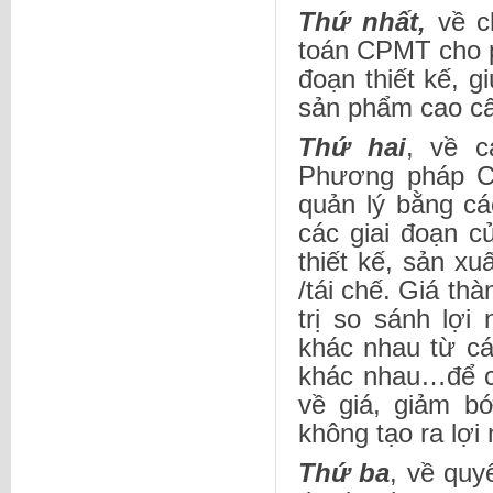
Thứ nhất,
về c
toán CPMT cho p
đoạn thiết kế, g
sản phẩm cao cấp
Thứ hai
, về c
Phương pháp CP
quản lý bằng cá
các giai đoạn 
thiết kế, sản xuấ
/tái chế. Giá th
trị so sánh lợ
khác nhau từ cá
khác nhau…để có
về giá, giảm b
không tạo ra lợi
Thứ ba
, về quy