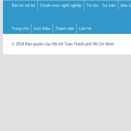
Bản tin nội bộ
Chuẩn mực nghề nghiệp
Tin tức - Sự kiện
Đào t
Trang chủ
Giới thiệu
Thành viên
Liên hệ
© 2018 Bản quyền của Hội Kế Toán Thành phố Hồ Chí Minh