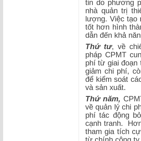
tin do phương 
nhà quản trị t
lượng. Việc tạo 
tốt hơn hình th
dẫn đến khả năn
Thứ tư
, về ch
pháp CPMT cung
phí từ giai đoạn 
giảm chi phí, c
để kiểm soát các 
và sản xuất.
Thứ năm,
CPMT 
về quản lý chi ph
phí tác động b
cạnh tranh. Hơn
tham gia tích c
từ chính công ty