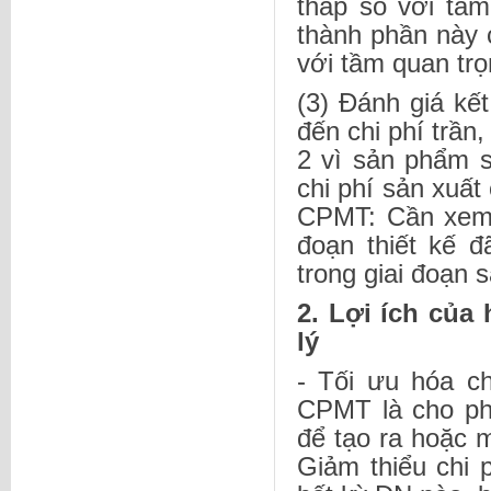
thấp so với tầm
thành phần này 
với tầm quan trọ
(3) Đánh giá kế
đến chi phí trần
2 vì sản phẩm s
chi phí sản xuất
CPMT: Cần xem x
đoạn thiết kế 
trong giai đoạn 
2. Lợi ích của
lý
- Tối ưu hóa c
CPMT là cho phé
để tạo ra hoặc 
Giảm thiểu chi 