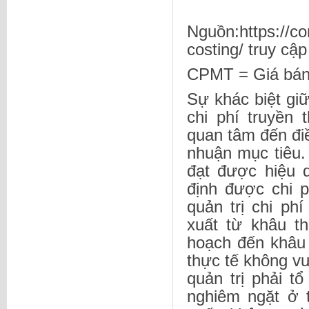
Nguồn:https://co
costing/ truy cậ
CPMT = Giá bán 
Sự khác biệt g
chi phí truyền
quan tâm đến điề
nhuận mục tiêu.
đạt được hiệu 
định được chi p
quản trị chi ph
xuất từ khâu t
hoạch đến khâu 
thực tế không v
quản trị phải tổ
nghiêm ngặt ở t