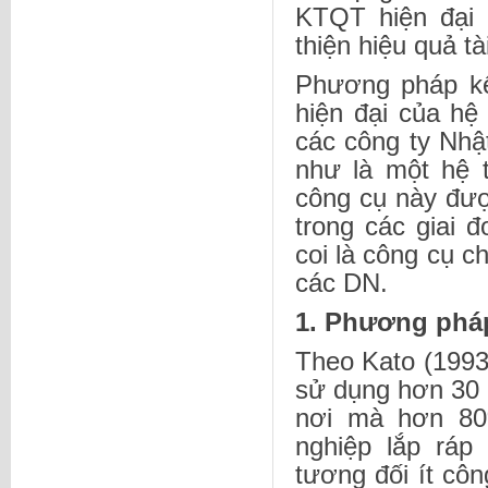
KTQT hiện đại 
thiện hiệu quả tà
Phương pháp kế
hiện đại của h
các công ty Nh
như là một hệ t
công cụ này đượ
trong các giai
coi là công cụ c
các DN.
1. Phương phá
Theo Kato (199
sử dụng hơn 30 
nơi mà hơn 80
nghiệp lắp ráp
tương đối ít cô