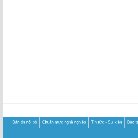
Bản tin nội bộ
Chuẩn mực nghề nghiệp
Tin tức - Sự kiện
Đào t