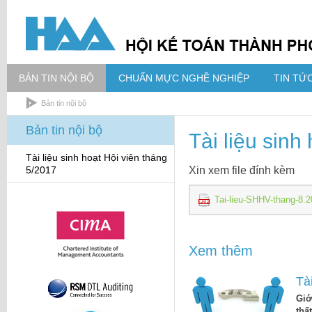
BẢN TIN NỘI BỘ
CHUẨN MỰC NGHỀ NGHIỆP
TIN TỨC
Bản tin nội bộ
Bản tin nội bộ
Tài liệu sinh
Tài liệu sinh hoạt Hội viên tháng
5/2017
Xin xem file đính kèm
Tai-lieu-SHHV-thang-8.2
Xem thêm
Tà
Giớ
thấ